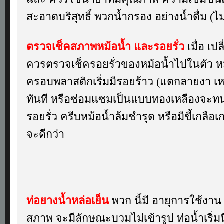
สะอาดบริสุทธิ์ พวกน้ำกรอง อย่างน้ำดื่ม (ไม
ตรวจเช็คสภาพหม้อน้ำ และรอยรั่ว
เมื่อ เป
ควรตรวจเช็ครอยรั่วของหม้อน้ำไปในตัว หม้
ครอบพลาสติกเริ่มมีรอยร้าว (แตกลายงา เหม
ทันที หรือซ่อมแซมเป็นแบบทองเหลืองจะทนก
รอยรั่ว ครีบหม้อน้ำล้มชำรุด หรือมีขี้เกลือเ
จะดีกว่า
ท่อยางน้ำหล่อเย็น
พวก นี้มี อายุการใช้งาน 4 
สภาพ จะมีลักษณะบวมไม่เข้ารูป ท่อน้ำเริ่มน