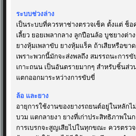
ระบบช่วงล่าง
เป็นระบบที่ควรหาช่างตรวจเช็ค ตั้งแต่ ช็อ
เลี้ยว ยอยเพลากลาง ลูกปือนล้อ บูชยางต่า
ยางหุ้มเพลาขับ ยางหุ้มแร็ค ถ้าเสียหรือข
เพราะพวกนี้มักจะส่งพลถึง สมรรถนะการข
เกาะถนน เป็นอันตรายมากๆ สำหรับชิ้นส่ว
แตกออกมาระหว่างการขับขี่
ล้อ และยาง
อายุการใช้งานของยางรถยนต์อยู่ในหลักไม่เ
บวม แตกลายงา ยางที่เก่าประสิทธิภาพใน
การเบรกจะสูญเสียไปในทุกขณะ ควรตรวจเช็