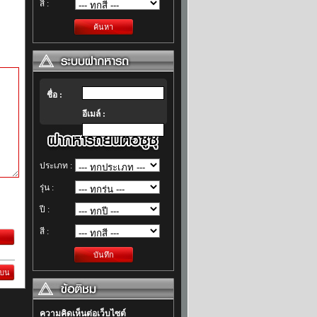
สี :
ค้นหา
ชื่อ :
อีเมล์ :
ประเภท :
รุ่น :
ปี :
สี :
บันทึก
นบน
ความคิดเห็นต่อเว็บไซต์