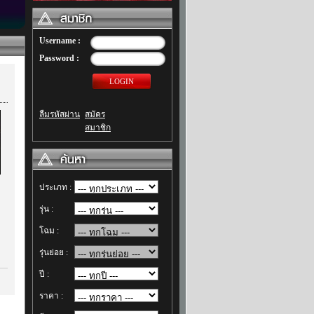
Username :
Password :
LOGIN
ลืมรหัสผ่าน
สมัคร
สมาชิก
ประเภท :
รุ่น :
โฉม :
รุ่นย่อย :
ปี :
ราคา :